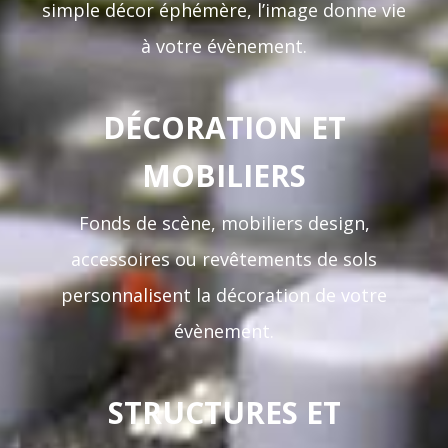
simple décor éphémère, l’image donne vie
à votre évènement.
DÉCORATION ET
MOBILIERS
Fonds de scène, mobiliers design,
accessoires ou revêtements de sols
personnalisent la décoration de votre
évènement.
STRUCTURES ET