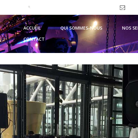
09 51 99 93 62 / 06 69 10 44 21
contac
ACCUEIL
QUI SOMMES-NOUS
NOS SE
CONTACT