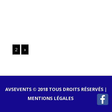
LIRE LA SUITE
P
1
2
»
A
G
E
S
AVSEVENTS © 2018 TOUS DROITS RÉSERVÉS |
MENTIONS LÉGALES
: